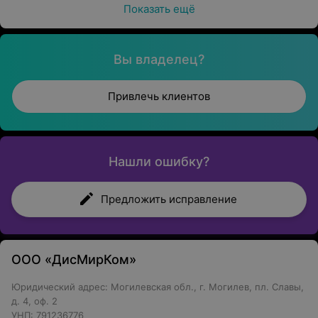
Показать ещё
Вы владелец?
Привлечь клиентов
Нашли ошибку?
Предложить исправление
ООО «ДисМирКом»
Юридический адрес: Могилевская обл., г. Могилев, пл. Славы,
д. 4, оф. 2
УНП: 791236776