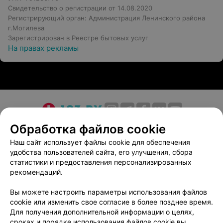
Свидетельство о регистрации от 14.08.2020
Регистрирующий орган: Администрация Ленинского района
г.Могилева
Зарегистрирован в Реестре бытовых услуг
На правах рекламы
О проекте
Новости проекта
Размещение рекламы
Обработка файлов cookie
Медицинский маркетинг
Публичный договор
Наш сайт использует файлы cookie для обеспечения
удобства пользователей сайта, его улучшения, сбора
Пользовательское соглашение
Способы оплаты
статистики и предоставления персонализированных
Вакансии
Партнеры
рекомендаций.
Написать руководителю 103.by
Вы можете настроить параметры использования файлов
Написать в поддержку
cookie или изменить свое согласие в более позднее время.
Персональные настройки cookie
Для получения дополнительной информации о целях,
сроках и порядке использования файлов cookie вы
Обработка персональных данных